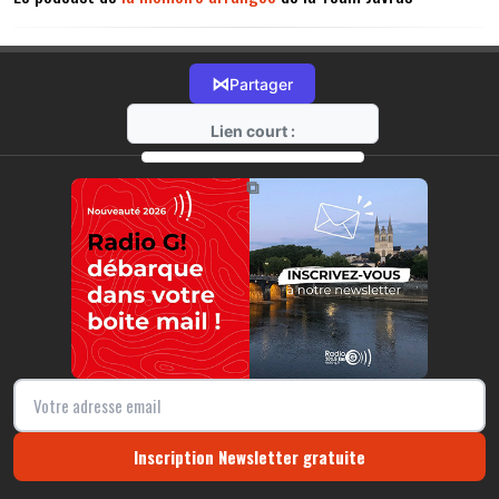
⋈
Partager
Lien court :
https://radio-g.fr?15736
⧉
Inscription Newsletter gratuite