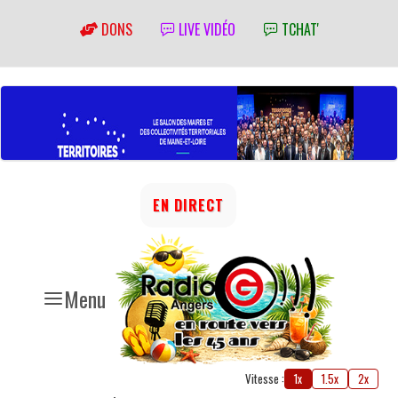
DONS
LIVE VIDÉO
TCHAT'
EN DIRECT
Menu
Vitesse :
1x
1.5x
2x