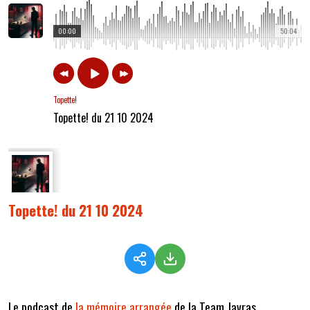
00:00
50:04
Topette!
Topette! du 21 10 2024
Topette! du 21 10 2024
Le podcast de
la mémoire arrangée
de la Team Javras