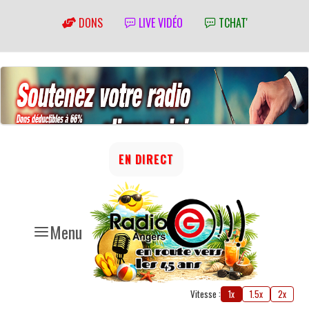
DONS
LIVE VIDÉO
TCHAT'
EN DIRECT
Menu
Vitesse :
1x
1.5x
2x