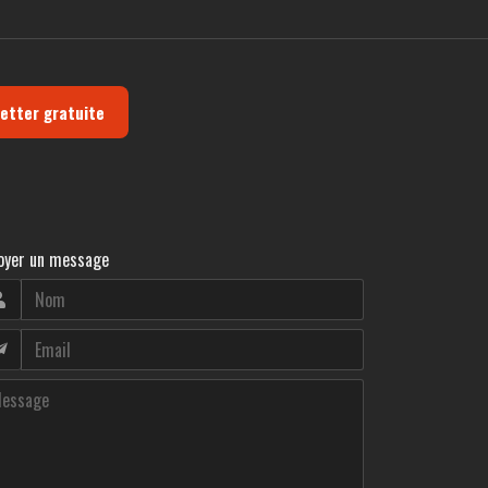
letter gratuite
oyer un message