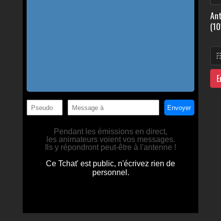
Ant
(10
E