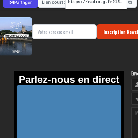
⧉
⋈
Lien court :
Partager
https://radio-g.fr?15560
Inscription News
Env