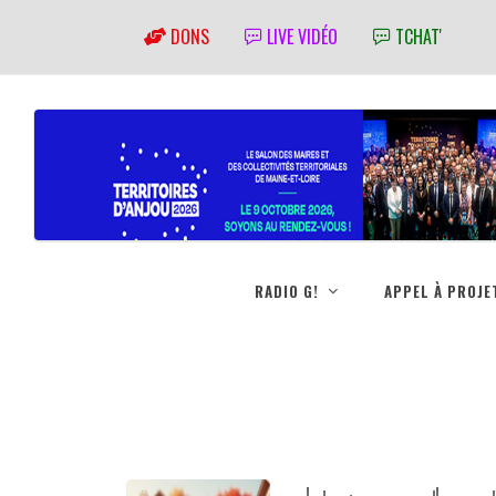
DONS
LIVE VIDÉO
TCHAT'
RADIO G!
APPEL À PROJE