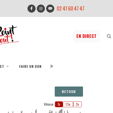
02 41 60 47 47
EN DIRECT
IST
FAIRE UN DON
RETOUR
Vitesse :
1x
1.5x
2x