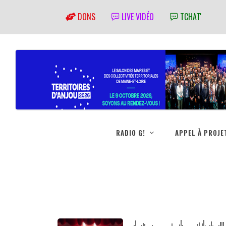
DONS
LIVE VIDÉO
TCHAT'
RADIO G!
APPEL À PROJE