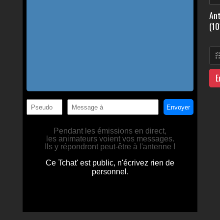
Ant
(10
E