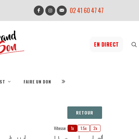
02 41 60 47 47
EN DIRECT
IST
FAIRE UN DON
RETOUR
Vitesse :
1x
1.5x
2x