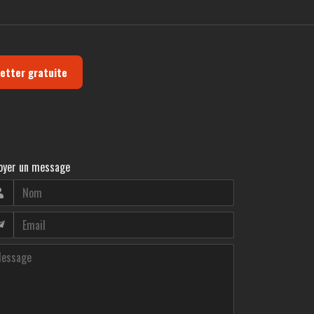
letter gratuite
oyer un message