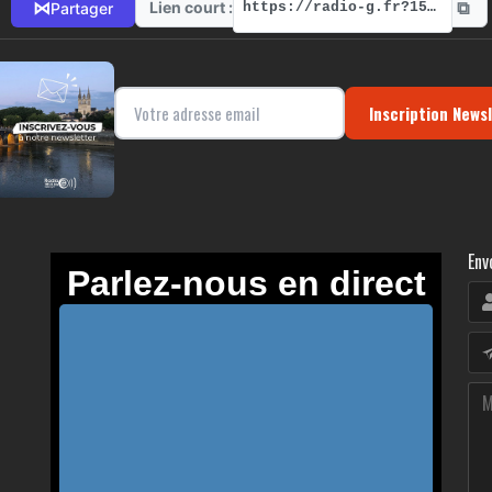
⧉
⋈
Lien court :
Partager
https://radio-g.fr?15559
Inscription News
Env