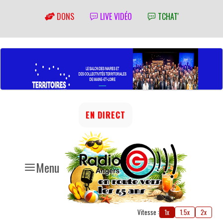
DONS
LIVE VIDÉO
TCHAT'
EN DIRECT
Menu
Vitesse :
1x
1.5x
2x