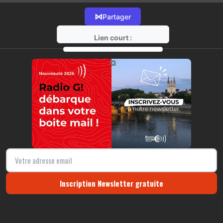
⋈
Partager
Lien court :
https://radio-g.fr?15529
⧉
Inscription Newsletter gratuite