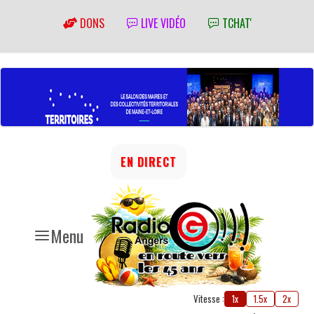
DONS
LIVE VIDÉO
TCHAT'
EN DIRECT
Menu
Vitesse :
1x
1.5x
2x