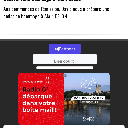
Aux commandes de l'émission, David nous a préparé une
émission hommage à Alain DELON.
⋈
Partager
Lien court :
https://radio-g.fr?15357
⧉