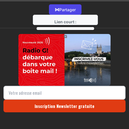
⋈
Partager
Lien court :
https://radio-g.fr?15325
⧉
Inscription Newsletter gratuite