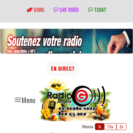
DONS
LIVE VIDÉO
TCHAT'
EN DIRECT
Menu
Vitesse :
1x
1.5x
2x