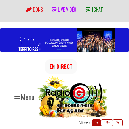
DONS
LIVE VIDÉO
TCHAT'
EN DIRECT
Menu
Vitesse :
1x
1.5x
2x