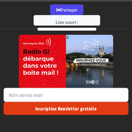
⋈
Partager
Lien court :
https://radio-g.fr?15067
⧉
Inscription Newsletter gratuite