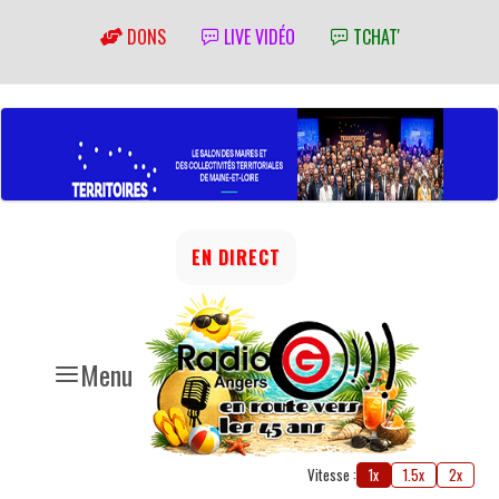
DONS
LIVE VIDÉO
TCHAT'
EN DIRECT
Menu
Vitesse :
1x
1.5x
2x