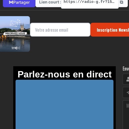
⧉
⋈
Lien court :
Partager
https://radio-g.fr?15060
Inscription News
Env