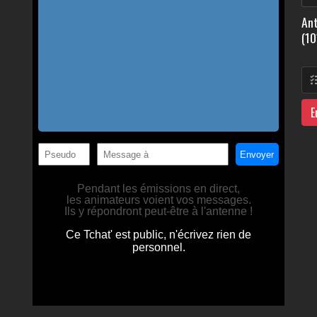
Ant
(10
E