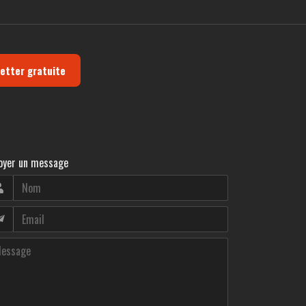
letter gratuite
oyer un message