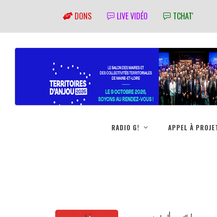
DONS
LIVE VIDÉO
TCHAT'
RADIO G!
APPEL À PROJE