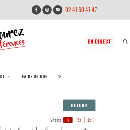
02 41 60 47 47
EN DIRECT
IST
FAIRE UN DON
RETOUR
Vitesse :
1x
1.5x
2x