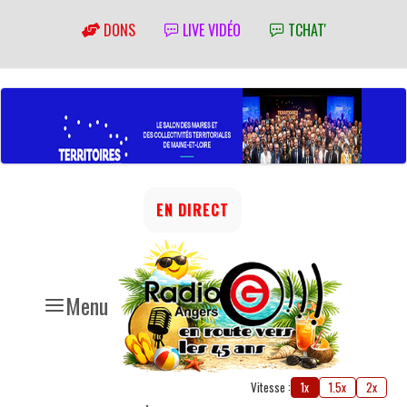
DONS
LIVE VIDÉO
TCHAT'
EN DIRECT
Menu
Vitesse :
1x
1.5x
2x