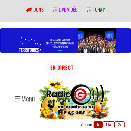
DONS
LIVE VIDÉO
TCHAT'
EN DIRECT
Menu
Vitesse :
1x
1.5x
2x