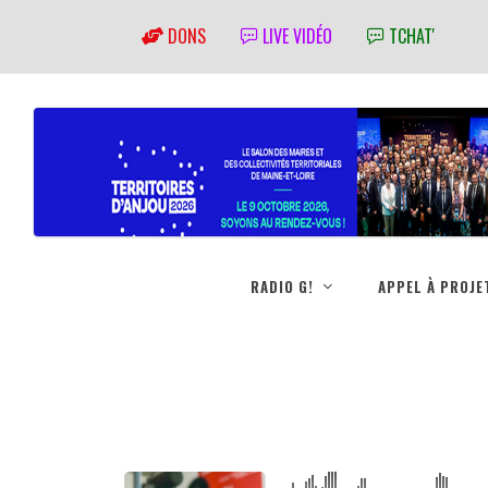
DONS
LIVE VIDÉO
TCHAT'
RADIO G!
APPEL À PROJE