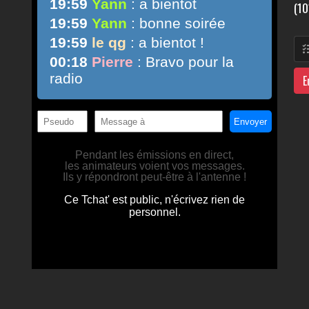
(10
E