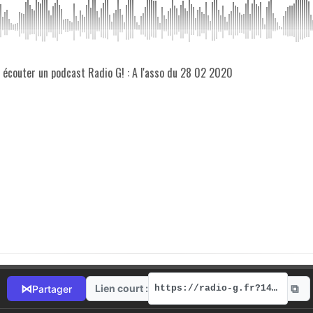
z écouter un podcast Radio G! : A l'asso du 28 02 2020
⧉
⋈
Lien court :
Partager
https://radio-g.fr?1495