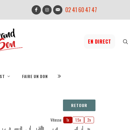
02 41 60 47 47
EN DIRECT
IST
FAIRE UN DON
RETOUR
Vitesse :
1x
1.5x
2x