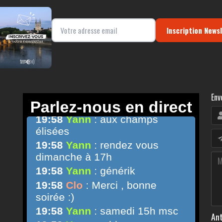
Inscription News
Env
Ant