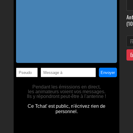
Ant
(10
E