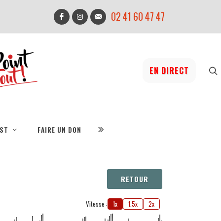
02 41 60 47 47
EN DIRECT
IST
FAIRE UN DON
RETOUR
Vitesse :
1x
1.5x
2x