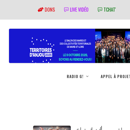
DONS
LIVE VIDÉO
TCHAT'
RADIO G!
APPEL À PROJE