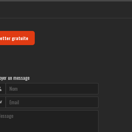
letter gratuite
oyer un message