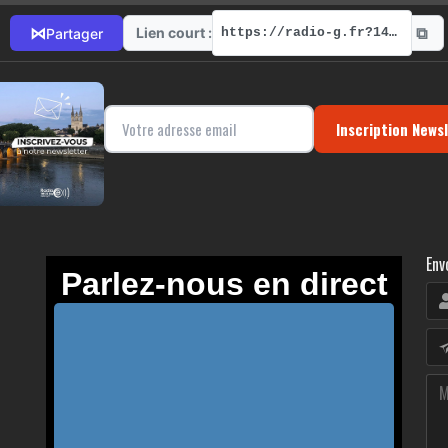
⧉
⋈
Lien court :
Partager
https://radio-g.fr?14942
Inscription News
Env