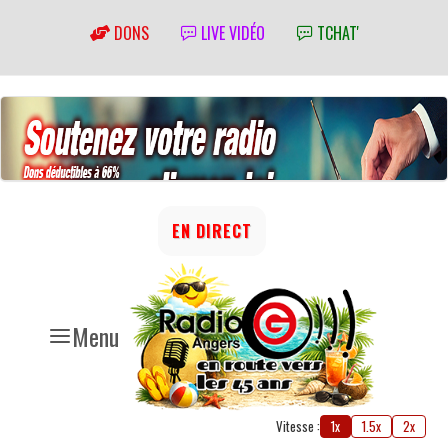
DONS
LIVE VIDÉO
TCHAT'
EN DIRECT
Menu
Vitesse :
1x
1.5x
2x