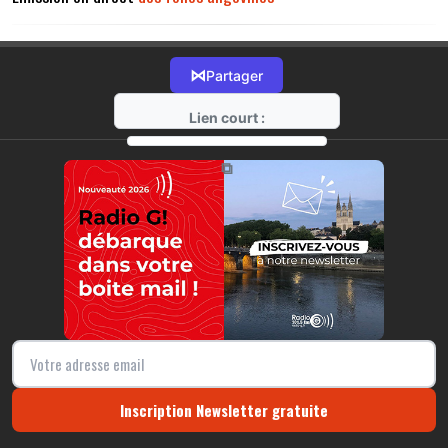
⋈
Partager
Lien court :
https://radio-g.fr?14909
⧉
Inscription Newsletter gratuite