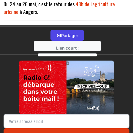
Du 24 au 26 mai, c'est le retour des
48h de l'agriculture
urbaine
à Angers.
⋈
Partager
Lien court :
https://radio-g.fr?14868
⧉