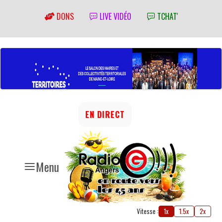
DONS
LIVE VIDÉO
TCHAT'
EN DIRECT
Menu
Vitesse :
1x
1.5x
2x