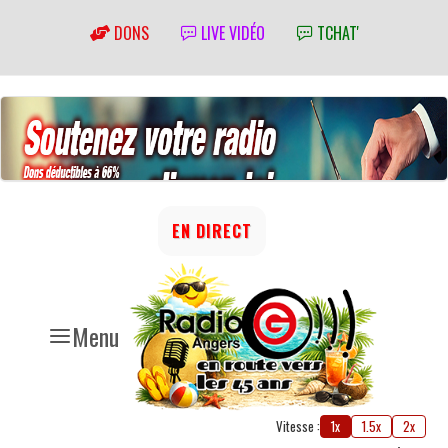
DONS
LIVE VIDÉO
TCHAT'
EN DIRECT
Menu
Vitesse :
1x
1.5x
2x