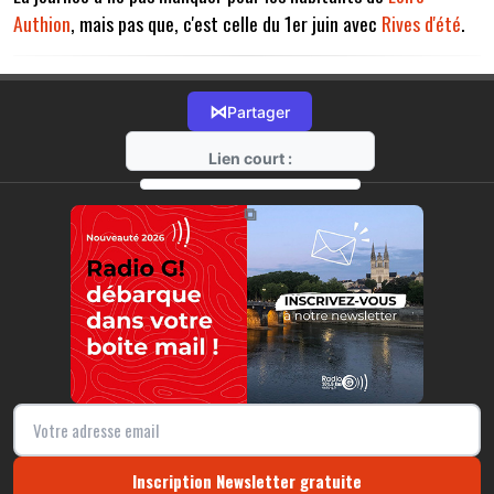
Authion
, mais pas que, c'est celle du 1er juin avec
Rives d'été
.
⋈
Partager
Lien court :
https://radio-g.fr?14858
⧉
Inscription Newsletter gratuite