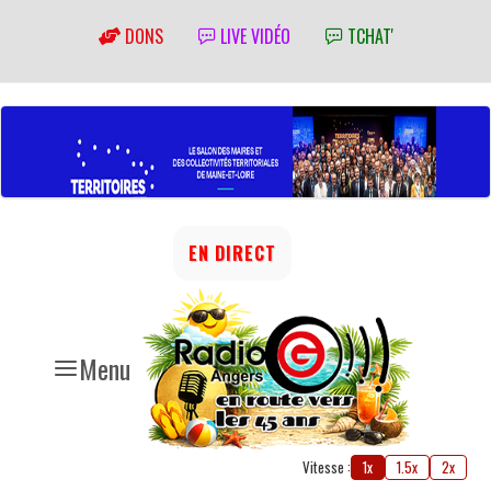
DONS
LIVE VIDÉO
TCHAT'
EN DIRECT
Menu
Vitesse :
1x
1.5x
2x