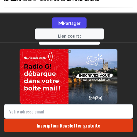
⋈
Partager
Lien court :
https://radio-g.fr?14622
⧉
Inscription Newsletter gratuite