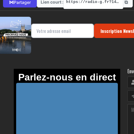
⧉
⋈
Lien court :
Partager
https://radio-g.fr?14594
Inscription News
Env