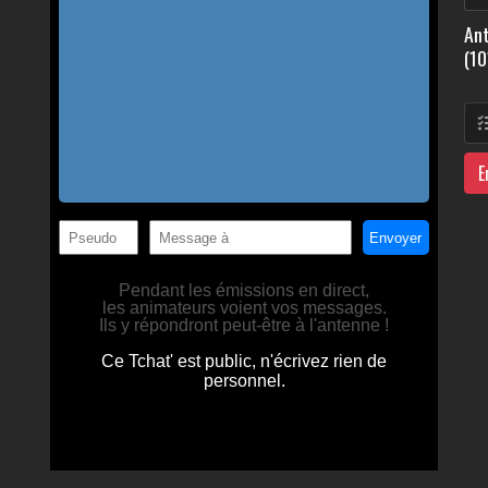
Ant
(10
E