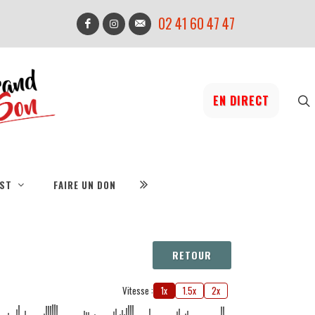
02 41 60 47 47
EN DIRECT
IST
FAIRE UN DON
RETOUR
Vitesse :
1x
1.5x
2x