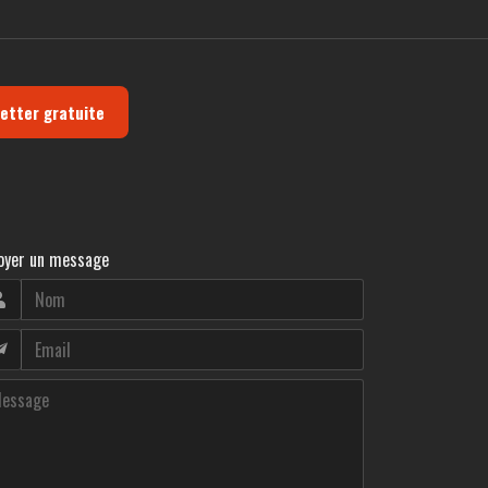
letter gratuite
oyer un message