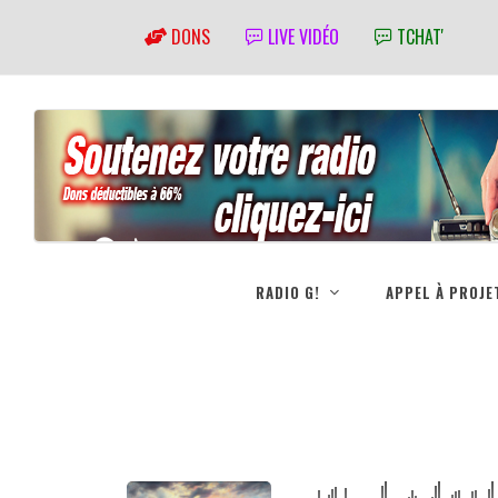
DONS
LIVE VIDÉO
TCHAT'
RADIO G!
APPEL À PROJE