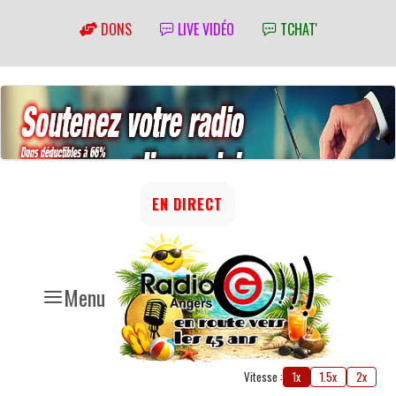
DONS
LIVE VIDÉO
TCHAT'
EN DIRECT
Menu
Vitesse :
1x
1.5x
2x