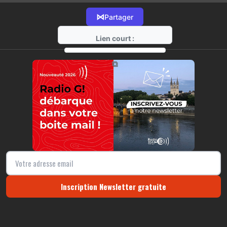
⋈
Partager
Lien court :
https://radio-g.fr?14582
⧉
Inscription Newsletter gratuite