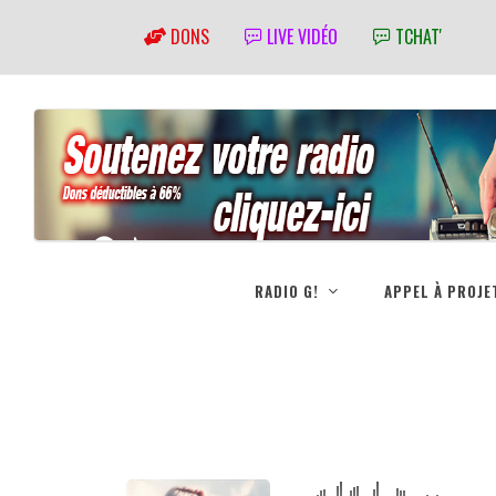
DONS
LIVE VIDÉO
TCHAT'
RADIO G!
APPEL À PROJE