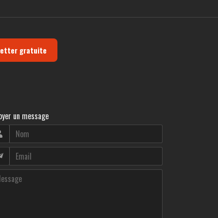
letter gratuite
oyer un message