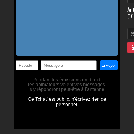
Ant
(10
E