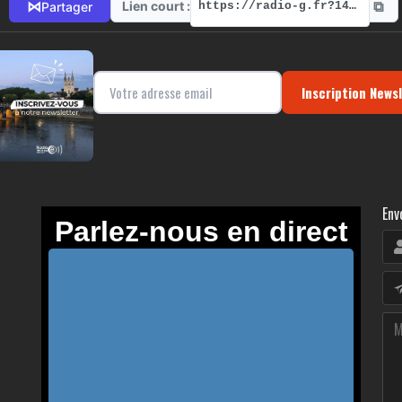
⧉
⋈
Lien court :
Partager
https://radio-g.fr?14578
Inscription News
Env