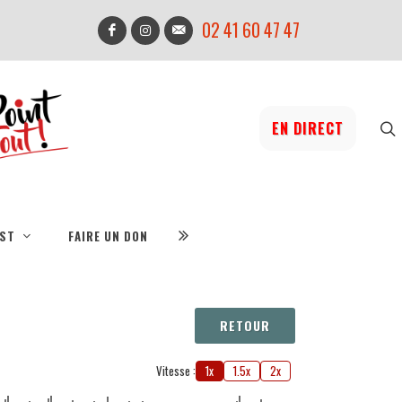
02 41 60 47 47
EN DIRECT
IST
FAIRE UN DON
RETOUR
Vitesse :
1x
1.5x
2x