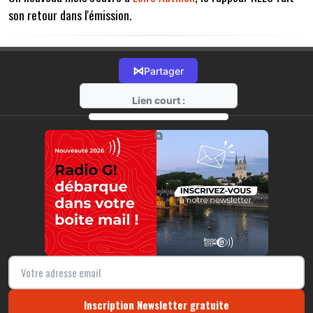
son retour dans l'émission.
⋈
Partager
Lien court :
https://radio-g.fr?14529
⧉
Inscription Newsletter gratuite