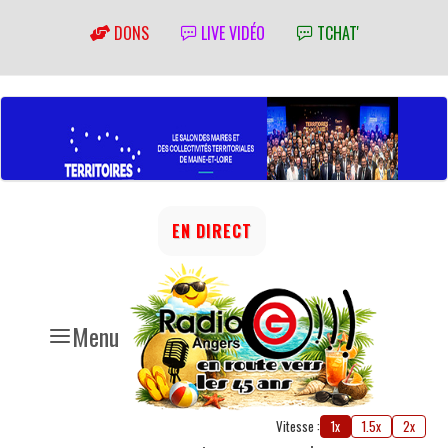
DONS
LIVE VIDÉO
TCHAT'
EN DIRECT
Menu
Vitesse :
1x
1.5x
2x