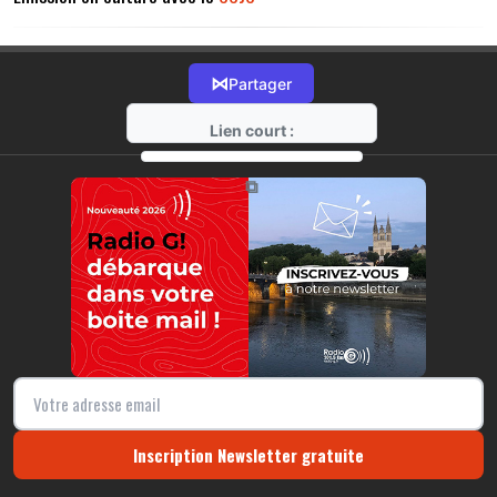
⋈
Partager
Lien court :
https://radio-g.fr?14519
⧉
Inscription Newsletter gratuite