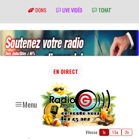
DONS
LIVE VIDÉO
TCHAT'
EN DIRECT
Menu
Vitesse :
1x
1.5x
2x