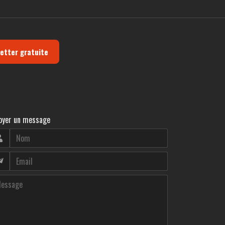
letter gratuite
oyer un message