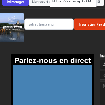
⧉
⋈
Lien court :
Partager
https://radio-g.fr?14474
Inscription News
Env