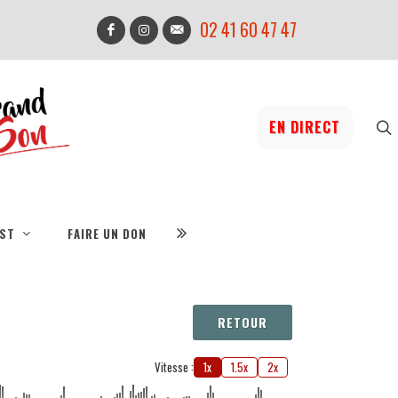
02 41 60 47 47
EN DIRECT
IST
FAIRE UN DON
RETOUR
Vitesse :
1x
1.5x
2x