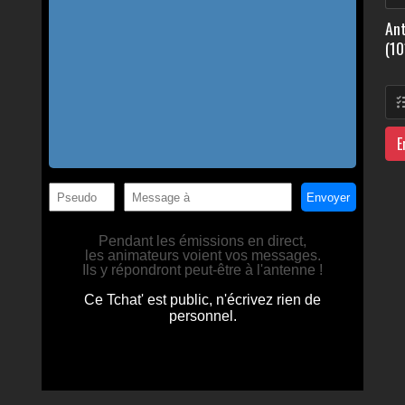
Ant
(10
E