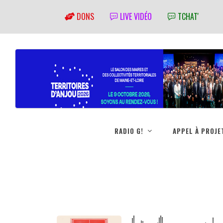
DONS
LIVE VIDÉO
TCHAT'
RADIO G!
APPEL À PROJE