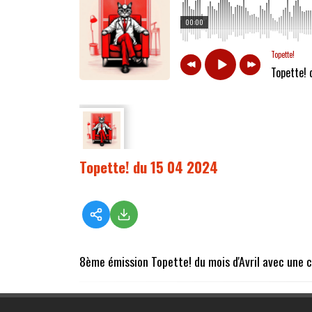
00:00
Topette!
Topette!
Topette! du 15 04 2024
8ème émission Topette! du mois d'Avril avec une