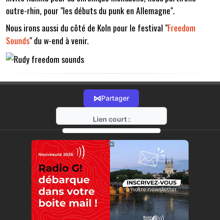
outre-rhin, pour "les débuts du punk en Allemagne".
Nous irons aussi du côté de Koln pour le festival "
Freedom
Sounds
" du w-end à venir.
⋈
Partager
Lien court :
https://radio-g.fr?14463
⧉