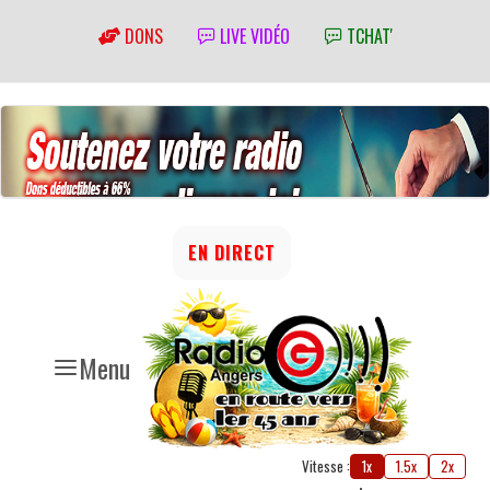
DONS
LIVE VIDÉO
TCHAT'
EN DIRECT
Menu
Vitesse :
1x
1.5x
2x