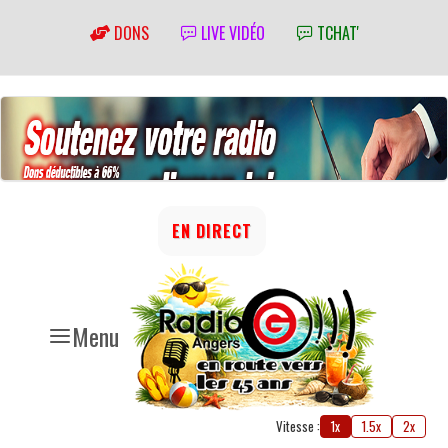
DONS
LIVE VIDÉO
TCHAT'
EN DIRECT
Menu
Vitesse :
1x
1.5x
2x