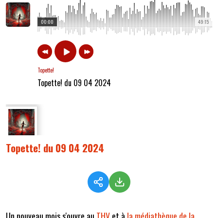
00:00
49:15
Topette!
Topette! du 09 04 2024
Topette! du 09 04 2024
Un nouveau mois s'ouvre au
THV
et à
la médiathèque de la