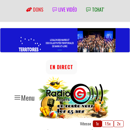
DONS
LIVE VIDÉO
TCHAT'
EN DIRECT
Menu
Vitesse :
1x
1.5x
2x