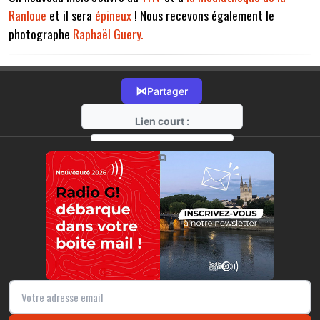
Ranloue
et il sera
épineux
! Nous recevons également le
photographe
Raphaël Guery.
⋈
Partager
Lien court :
https://radio-g.fr?14446
⧉