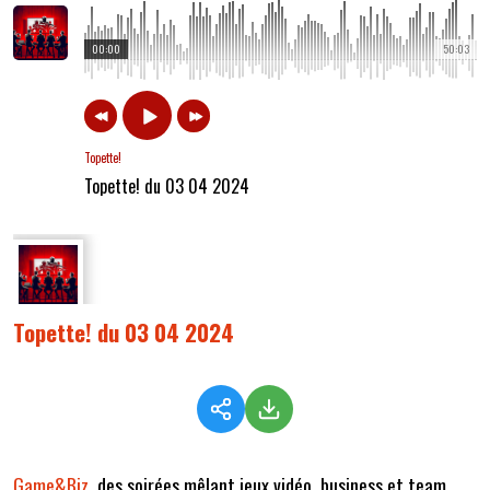
00:00
50:03
Topette!
Topette! du 03 04 2024
Topette! du 03 04 2024
Game&Biz,
des soirées mêlant jeux vidéo, business et team