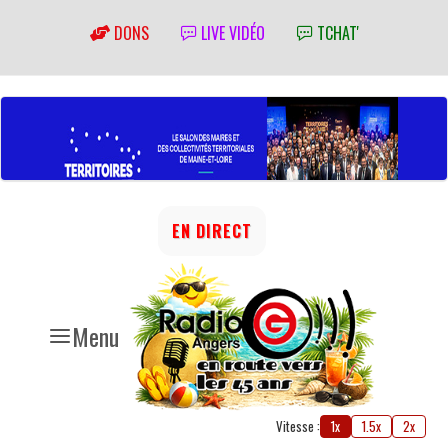
DONS
LIVE VIDÉO
TCHAT'
EN DIRECT
Menu
Vitesse :
1x
1.5x
2x