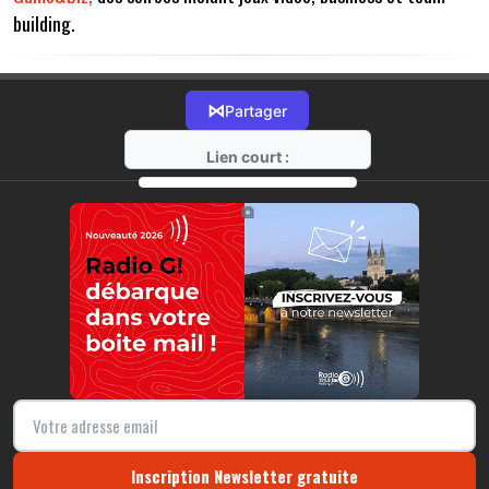
building.
⋈
Partager
Lien court :
https://radio-g.fr?14347
⧉
Inscription Newsletter gratuite