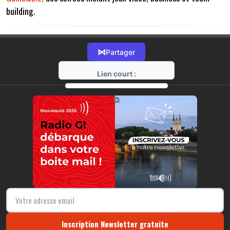
building.
⋈
Partager
Lien court :
https://radio-g.fr?14347
⧉
Inscription Newsletter gratuite