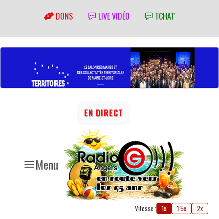
DONS
LIVE VIDÉO
TCHAT'
EN DIRECT
Menu
Vitesse :
1x
1.5x
2x