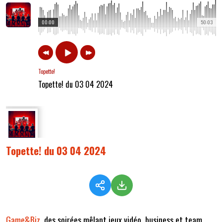
00:00
50:03
Topette!
Topette! du 03 04 2024
Topette! du 03 04 2024
Game&Biz,
des soirées mêlant jeux vidéo, business et team