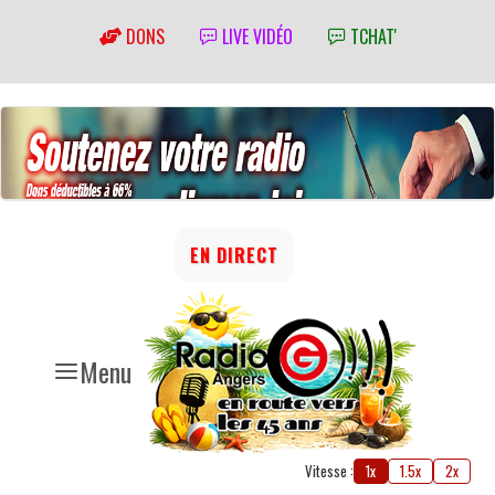
DONS
LIVE VIDÉO
TCHAT'
EN DIRECT
Menu
Vitesse :
1x
1.5x
2x