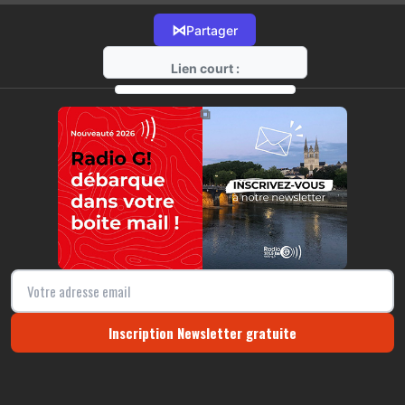
⋈
Partager
Lien court :
https://radio-g.fr?14243
⧉
Inscription Newsletter gratuite