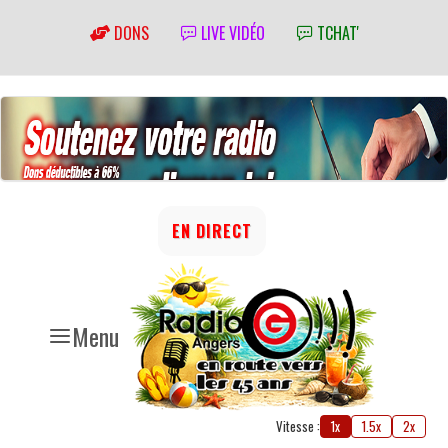
DONS
LIVE VIDÉO
TCHAT'
EN DIRECT
Menu
Vitesse :
1x
1.5x
2x