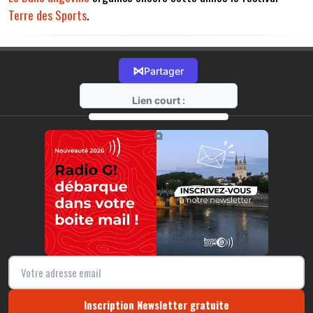
Terre des Sports
.
⋈
Partager
Lien court :
https://radio-g.fr?14227
⧉
Inscription Newsletter gratuite