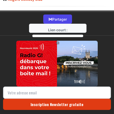
⋈
Partager
Lien court :
https://radio-g.fr?14215
⧉
Inscription Newsletter gratuite