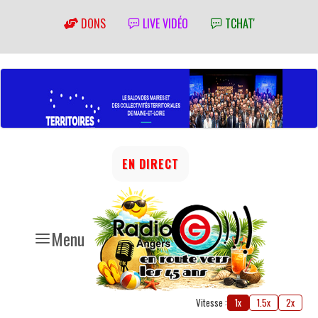
DONS
LIVE VIDÉO
TCHAT'
EN DIRECT
Menu
Vitesse :
1x
1.5x
2x