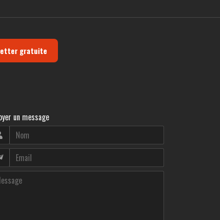
letter gratuite
oyer un message