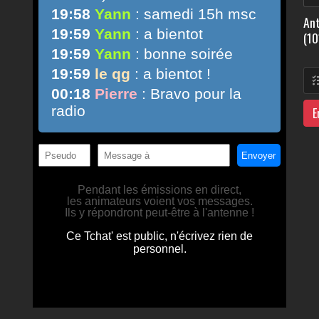
Ant
(10
E