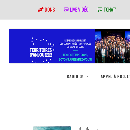
DONS
LIVE VIDÉO
TCHAT'
RADIO G!
APPEL À PROJE