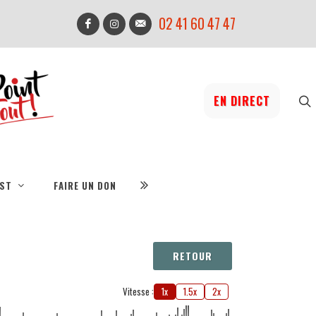
02 41 60 47 47
EN DIRECT
IST
FAIRE UN DON
RETOUR
Vitesse :
1x
1.5x
2x