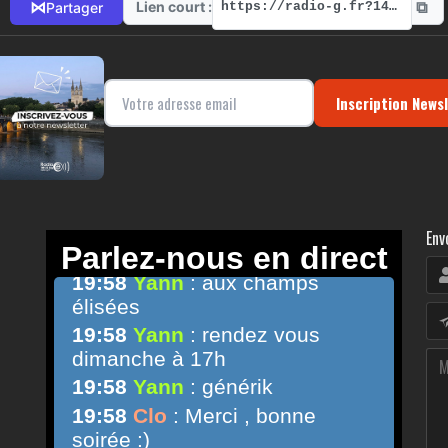
⧉
⋈
Lien court :
Partager
https://radio-g.fr?14215
Inscription News
Env