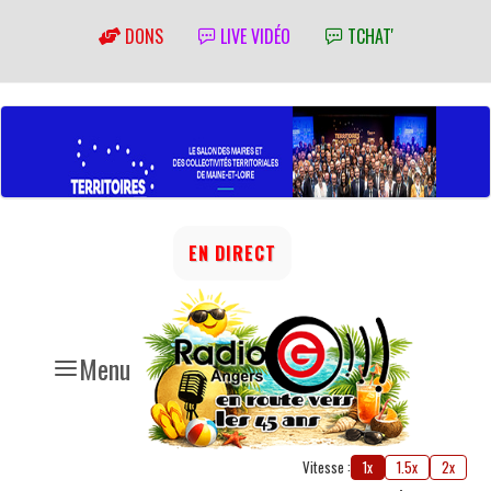
DONS
LIVE VIDÉO
TCHAT'
EN DIRECT
Menu
Vitesse :
1x
1.5x
2x