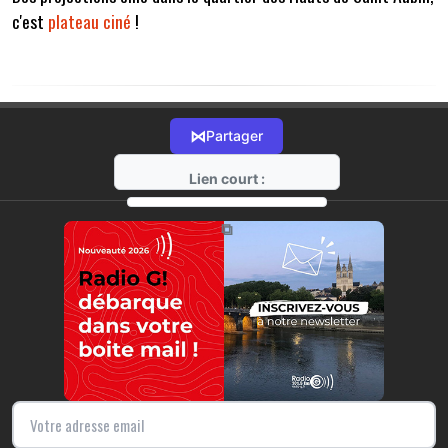
c'est
plateau ciné
!
⋈
Partager
Lien court :
https://radio-g.fr?14165
⧉