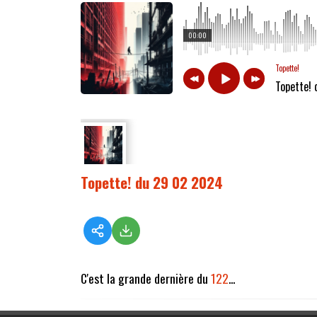
00:00
Topette!
Topette!
Topette! du 29 02 2024
C'est la grande dernière du
122
...