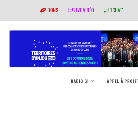
DONS
LIVE VIDÉO
TCHAT'
RADIO G!
APPEL À PROJE