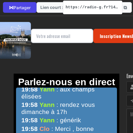
⧉
⋈
Lien court :
Partager
https://radio-g.fr?14060
Inscription News
Env