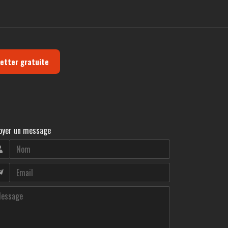
letter gratuite
oyer un message