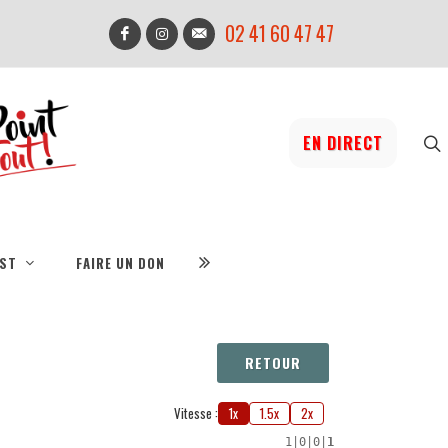
02 41 60 47 47
EN DIRECT
IST
FAIRE UN DON
RETOUR
Vitesse :
1x
1.5x
2x
1
|
0
|
0
|
1