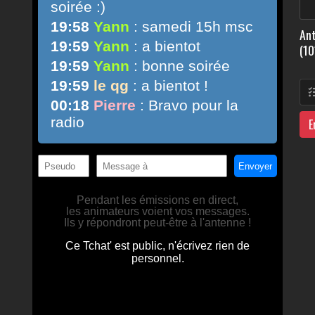
Ant
(10
E