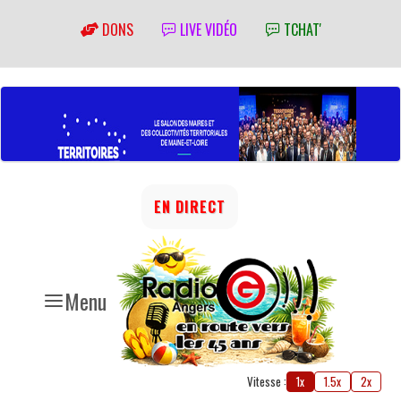
DONS
LIVE VIDÉO
TCHAT'
EN DIRECT
Menu
Vitesse :
1x
1.5x
2x