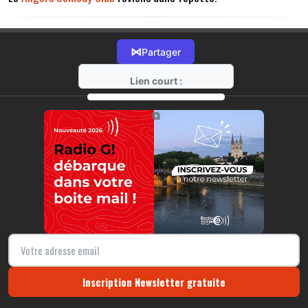
⋈
Partager
Lien court :
https://radio-g.fr?14046
⧉
Inscription Newsletter gratuite