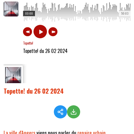
00:00
50:03
Topette!
Topette! du 26 02 2024
Topette! du 26 02 2024
La ville d'Angers
viens nous parler du
repaire urbain
.