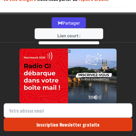
⋈
Partager
Lien court :
https://radio-g.fr?14002
⧉
Inscription Newsletter gratuite