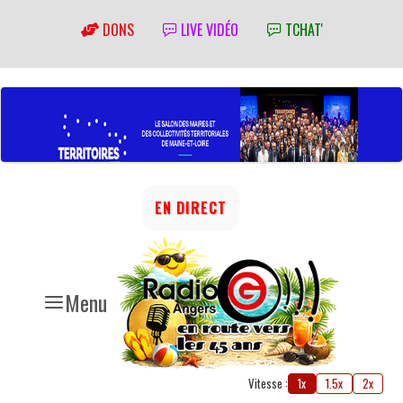
DONS
LIVE VIDÉO
TCHAT'
EN DIRECT
Menu
Vitesse :
1x
1.5x
2x