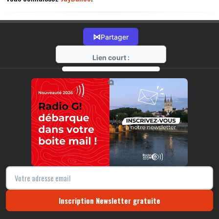
⋈
Partager
Lien court :
https://radio-g.fr?13987
⧉
Inscription Newsletter gratuite