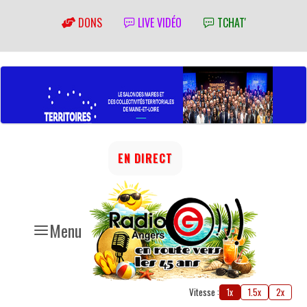
DONS
LIVE VIDÉO
TCHAT'
EN DIRECT
Menu
Vitesse :
1x
1.5x
2x