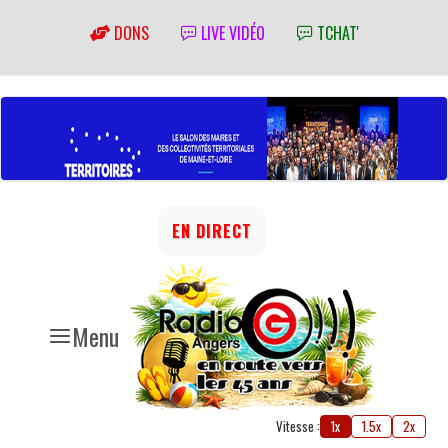
DONS
LIVE VIDÉO
TCHAT'
EN DIRECT
Menu
Vitesse :
1x
1.5x
2x