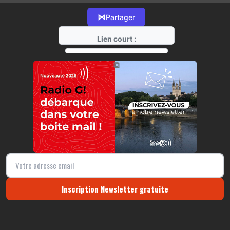
⋈
Partager
Lien court :
https://radio-g.fr?13902
⧉
Inscription Newsletter gratuite