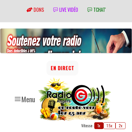
DONS
LIVE VIDÉO
TCHAT'
EN DIRECT
Menu
Vitesse :
1x
1.5x
2x