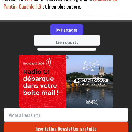
Pantin
,
Candide 1.6
et bien plus encore.
⋈
Partager
Lien court :
https://radio-g.fr?13889
⧉
Inscription Newsletter gratuite