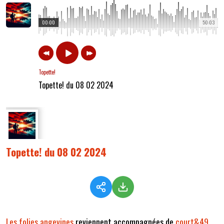
00:00
50:03
Topette!
Topette! du 08 02 2024
Topette! du 08 02 2024
Les folies angevines
reviennent accompagnées de
court&49