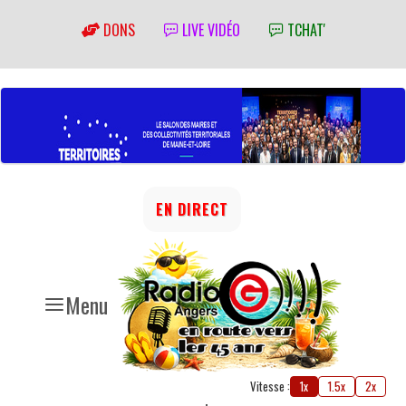
DONS
LIVE VIDÉO
TCHAT'
EN DIRECT
Menu
Vitesse :
1x
1.5x
2x