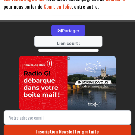
pour nous parler de
Court en folie
, entre autre.
⋈
Partager
Lien court :
https://radio-g.fr?13856
⧉
Inscription Newsletter gratuite