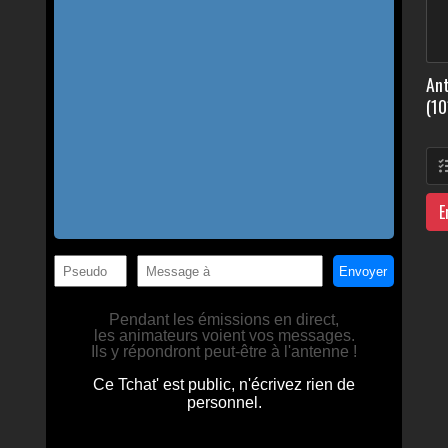
Ant
(10
E