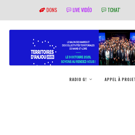
DONS
LIVE VIDÉO
TCHAT'
RADIO G!
APPEL À PROJE