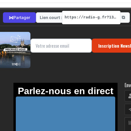
⧉
⋈
Lien court :
Partager
https://radio-g.fr?13847
Inscription News
Env