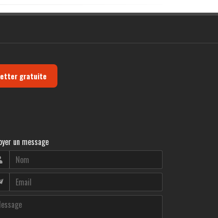
letter gratuite
oyer un message