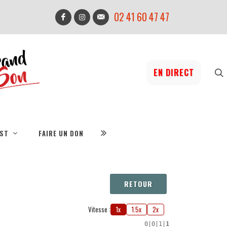
02 41 60 47 47
EN DIRECT
IST
FAIRE UN DON
RETOUR
Vitesse :
1x
1.5x
2x
0
|
0
|
1
|
1