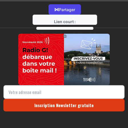
⋈
Partager
Lien court :
https://radio-g.fr?13821
⧉
Inscription Newsletter gratuite