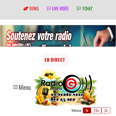
DONS
LIVE VIDÉO
TCHAT'
EN DIRECT
Menu
Vitesse :
1x
1.5x
2x