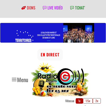
DONS
LIVE VIDÉO
TCHAT'
EN DIRECT
Menu
Vitesse :
1x
1.5x
2x