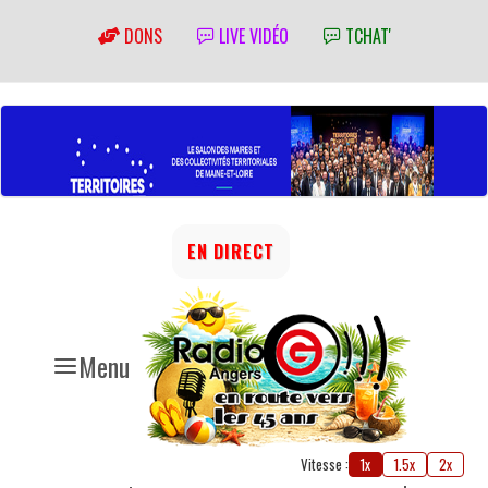
DONS
LIVE VIDÉO
TCHAT'
EN DIRECT
Menu
Vitesse :
1x
1.5x
2x