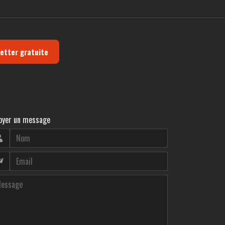
letter gratuite
oyer un message