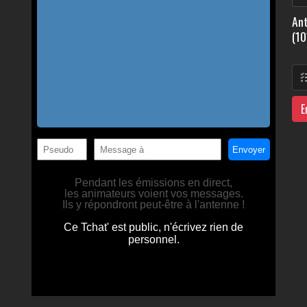
Ant
(10
E