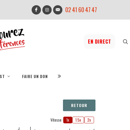
02 41 60 47 47
EN DIRECT
IST
FAIRE UN DON
RETOUR
Vitesse :
1x
1.5x
2x