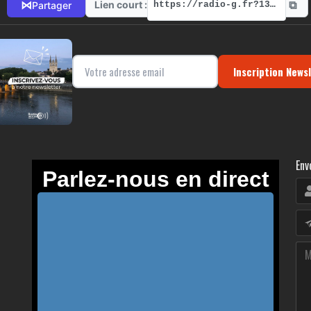
⧉
⋈
Lien court :
Partager
https://radio-g.fr?13750
Inscription News
Env