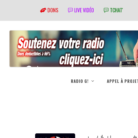
DONS
LIVE VIDÉO
TCHAT'
RADIO G!
APPEL À PROJE