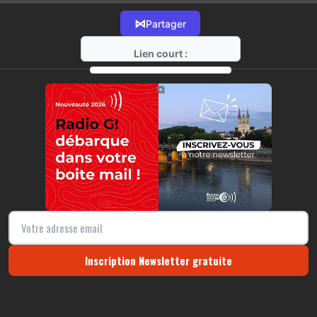
⋈
Partager
Lien court :
https://radio-g.fr?13710
⧉
Inscription Newsletter gratuite