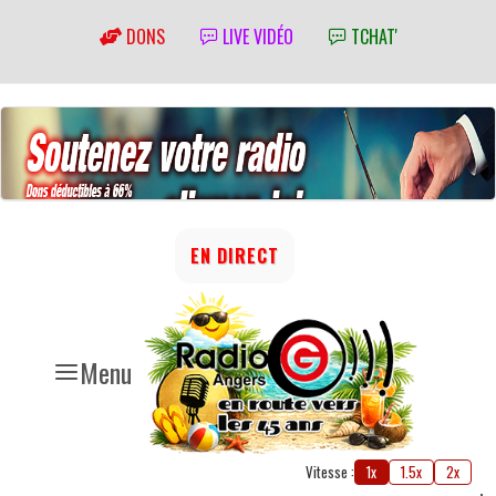
DONS
LIVE VIDÉO
TCHAT'
EN DIRECT
Menu
Vitesse :
1x
1.5x
2x