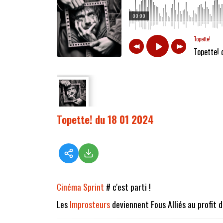
00:00
Topette!
Topette!
Topette! du 18 01 2024
Cinéma Sprint
# c'est parti !
Les
Improsteurs
deviennent Fous Alliés au profit 