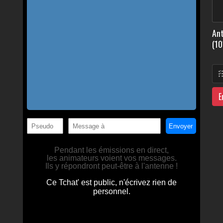
Ant
(10
E