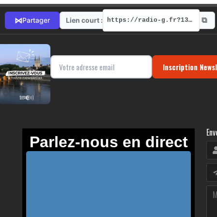
⧉
⋈
Lien court :
Partager
https://radio-g.fr?13708
Inscription News
Env