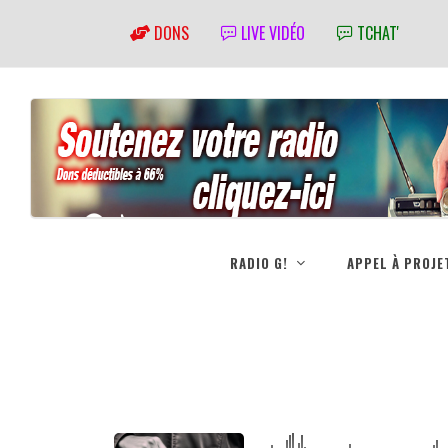
DONS
LIVE VIDÉO
TCHAT'
RADIO G!
APPEL À PROJE