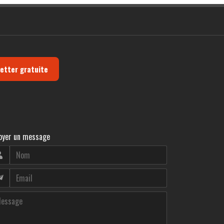
letter gratuite
oyer un message