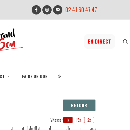
02 41 60 47 47
EN DIRECT
IST
FAIRE UN DON
RETOUR
Vitesse :
1x
1.5x
2x