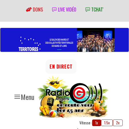
DONS
LIVE VIDÉO
TCHAT'
EN DIRECT
Menu
Vitesse :
1x
1.5x
2x