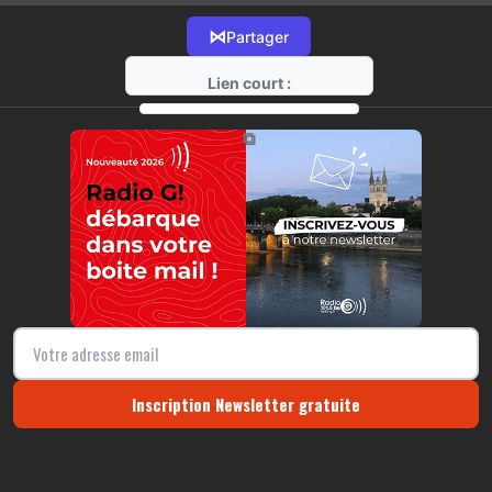
⋈
Partager
Lien court :
https://radio-g.fr?13701
⧉
Inscription Newsletter gratuite