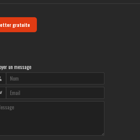
letter gratuite
oyer un message