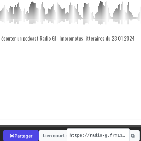
z écouter un podcast Radio G! : Impromptus litteraires du 23 01 2024
⧉
⋈
Lien court :
Partager
https://radio-g.fr?13694