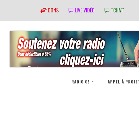
DONS
LIVE VIDÉO
TCHAT'
RADIO G!
APPEL À PROJE