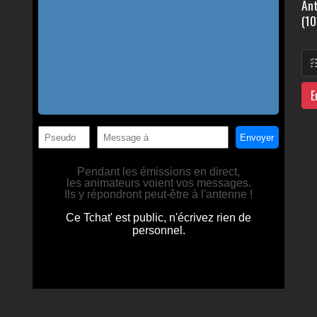
Ant
(10
E