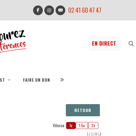
02 41 60 47 47
EN DIRECT
IST
FAIRE UN DON
RETOUR
Vitesse :
1x
1.5x
2x
1
|
1
|
0
|
2